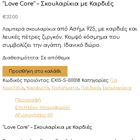
“Love Core” – Σκουλαρίκια με Καρδιές
€
32.00
από Ασήμι 925,
με καρδιές και
Λαμπερά σκουλαρίκια
λευκές πέτρες ζιργκόν
. Κομψό κόσμημα που
συμβολίζει την αγάπη. Ιδανικό δώρο.
Διαθεσιμότητα:
Σε απόθεμα
"Love
Προσθήκη στο καλάθι
Core"
Κωδικός προϊόντος:
EXIS-S-00018
Κατηγορίες:
Για
-
Σκουλαρίκια
Κορίτσια
,
Καρφωτά
,
Κοσμήματα
,
Παιδικά
,
Σκουλαρίκια
με
Περιγραφή
Καρδιές
ποσότητα
Επιπλέον πληροφορίες
Αξιολογήσεις (0)
“Love Core” – Σκουλαρίκια με Καρδιές