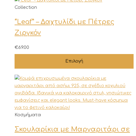
Αυτό
Collection
το
“Leaf” – Δαχτυλίδι με Πέτρες
προϊόν
έχει
Ζιργκόν
πολλαπλές
παραλλαγές.
€
69.00
Οι
επιλογές
Επιλογή
μπορούν
να
επιλεγούν
στη
σελίδα
του
προϊόντος
Αυτό
Κοσμήματα
το
Σκουλαρίκια με Μαργαριτάρι σε
προϊόν