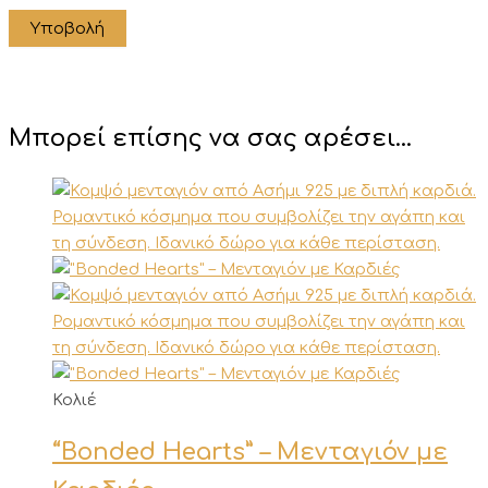
Μπορεί επίσης να σας αρέσει…
Αυτό
Κολιέ
το
“Bonded Hearts” – Μενταγιόν με
προϊόν
έχει