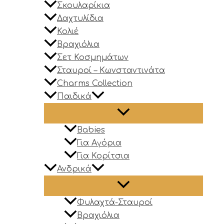
Σκουλαρίκια
Δαχτυλίδια
Κολιέ
Βραχιόλια
Σετ Κοσμημάτων
Σταυροί – Κωνσταντινάτα
Charms Collection
Παιδικά
Babies
Για Αγόρια
Για Κορίτσια
Ανδρικά
Φυλαχτά-Σταυροί
Βραχιόλια