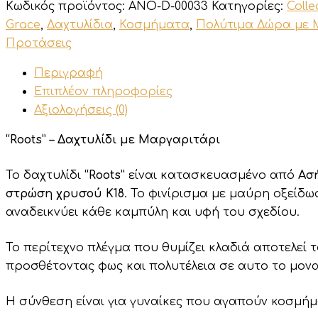
ποσότητα
Κωδικός προϊόντος:
ANO-D-00033
Κατηγορίες:
Colle
Grace
,
Δαχτυλίδια
,
Κοσμήματα
,
Πολύτιμα Δώρα με 
Προτάσεις
Περιγραφή
Επιπλέον πληροφορίες
Αξιολογήσεις (0)
“Roots” – Δαχτυλίδι με Μαργαριτάρι
Το δαχτυλίδι
“Roots”
είναι κατασκευασμένο από
Ασή
στρώση χρυσού Κ18
. Το φινίρισμα με μαύρη οξείδω
αναδεικνύει
κάθε
καμπύλη
και
υφή
του
σχεδίου.
Το περίτεχνο πλέγμα που θυμίζει κλαδιά αποτελεί 
προσθέτοντας
φως
και
πολυτέλεια σε αυτο το μον
Η
σύνθεση
είναι
για γυναίκες
που αγαπούν κοσμήμα