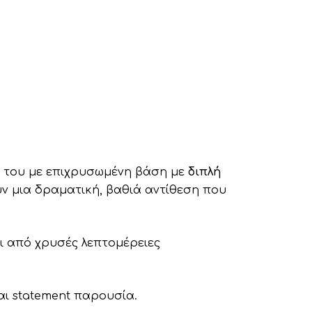
 του με επιχρυσωμένη βάση με
διπλή
ύν
μια
δραματική,
βαθιά
αντίθεση
που
αι από χρυσές λεπτομέρειες
αι statement παρουσία.