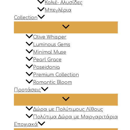
Κολιέ- Αλυσίδες
Μπεγλέρια
Collection
Olive Whisper
Luminous Gems
Minimal Muse
Pearl Grace
Poseidonia
Premium Collection
Romantic Bloom
Προτάσεις
Δώρα με Πολύτιμους Λίθους
Πολύτιμα Δώρα με Μαργαριτάρια
Εποχιακά