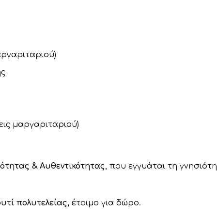
αργαριταριού)
ης
σεις μαργαριταριού)
ιότητας & Αυθεντικότητας
, που εγγυάται τη γνησιότη
ουτί
πολυτελείας,
έτοιμο για δώρο.