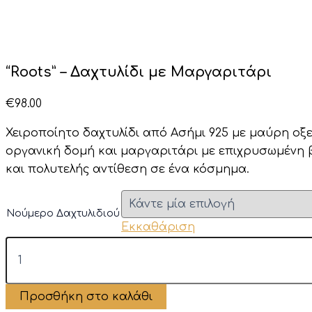
“Roots” – Δαχτυλίδι με Μαργαριτάρι
€
98.00
Χειροποίητο δαχτυλίδι από Ασήμι 925
με
μαύρη
οξ
οργανική
δομή
και μαργαριτάρι με επιχρυσωμένη
και
πολυτελής
αντίθεση
σε ένα
κόσμημα.
Νούμερο Δαχτυλιδιού
Εκκαθάριση
"Roots"
-
Δαχτυλίδι
με
Προσθήκη στο καλάθι
Μαργαριτάρι