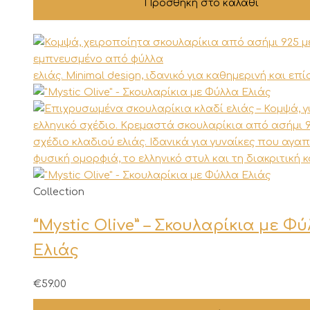
Προσθήκη στο καλάθι
Αυτό
Collection
το
“Mystic Olive” – Σκουλαρίκια με Φ
προϊόν
έχει
Ελιάς
πολλαπλές
παραλλαγές.
€
59.00
Οι
επιλογές