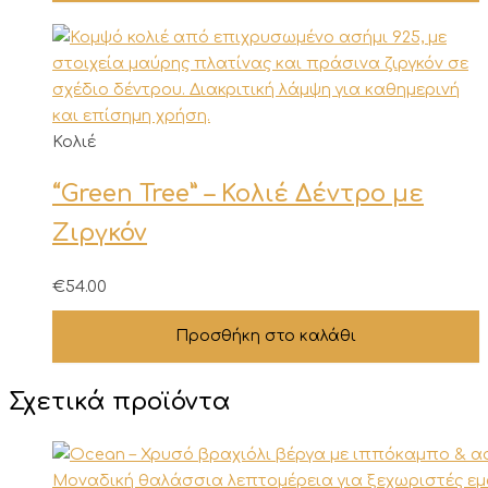
Κολιέ
“Green Tree” – Κολιέ Δέντρο με
Ζιργκόν
€
54.00
Προσθήκη στο καλάθι
Σχετικά προϊόντα