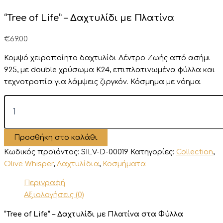
“Tree of Life” – Δαχτυλίδι με Πλατίνα
€
69.00
Κομψό χειροποίητο δαχτυλίδι Δέντρο Ζωής από ασήμι
925, με double χρύσωμα Κ24, επιπλατινωμένα φύλλα και
τεχνοτροπία για λάμψεις ζιργκόν. Κόσμημα με νόημα.
“Tree
of
Life”
–
Προσθήκη στο καλάθι
Δαχτυλίδι
με
Κωδικός προϊόντος:
SILV-D-00019
Κατηγορίες:
Collection
,
Πλατίνα
Olive Whisper
,
Δαχτυλίδια
,
Κοσμήματα
ποσότητα
Περιγραφή
Αξιολογήσεις (0)
“Tree of Life” – Δαχτυλίδι με Πλατίνα στα Φύλλα