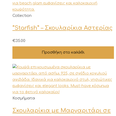
Collection
“Starfish” – Σκουλαρίκια Αστερίας
€
35.00
Προσθήκη στο καλάθι
Αυτό
Κοσμήματα
το
Σκουλαρίκια με Μαργαριτάρι σε
προϊόν