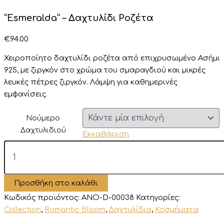
“Esmeralda” – Δαχτυλίδι Ροζέτα
€
94.00
Χειροποίητο δαχτυλίδι ροζέτα από επιχρυσωμένο Ασήμι
925, με ζιργκόν στο χρώμα του σμαραγδιού και μικρές
λευκές πέτρες ζιργκόν. Λάμψη για καθημερινές
εμφανίσεις.
Νούμερο
Δαχτυλιδιού
Εκκαθάριση
“Esmeralda”
–
Δαχτυλίδι
Ροζέτα
Προσθήκη στο καλάθι
ποσότητα
Κωδικός προϊόντος:
ANO-D-00038
Κατηγορίες:
Collection
,
Romantic Bloom
,
Δαχτυλίδια
,
Κοσμήματα