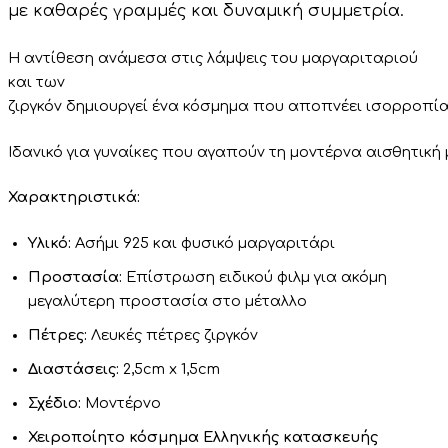
με
καθαρές
γραμμές
και
δυναμική
συμμετρία.
Η
αντίθεση
ανάμεσα
στις λάμψεις του μαργαριταριού
και των
ζιργκόν
δημιουργεί
ένα
κόσμημα
που
αποπνέει
ισορροπί
Ιδανικό
για
γυναίκες
που
αγαπούν
τη
μοντέρνα
αισθητική
Χαρακτηριστικά:
Υλικό:
Ασήμι 925 και φυσικό μαργαριτάρι
Προστασία:
Επίστρωση ειδικού φιλμ για ακόμη
μεγαλύτερη προστασία στο μέταλλο
Πέτρες:
Λευκές πέτρες ζιργκόν
Διαστάσεις:
2,5cm x 1,5cm
Σχέδιο:
Μοντέρνο
Χειροποίητο κόσμημα Ελληνικής κατασκευής