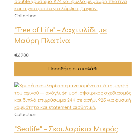
στη
σελίδα
Collection
του
προϊόντος
“Tree of Life” – Δαχτυλίδι με
Μαύρη Πλατίνα
€
69.00
Προσθήκη στο καλάθι
Collection
“Sealife” – Σκουλαρίκια Μικρός