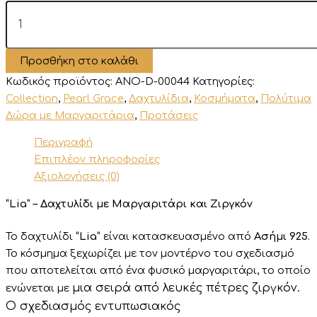
"Lia"
-
Δαχτυλίδι
με
Προσθήκη στο καλάθι
Μαργαριτάρι
και
Κωδικός προϊόντος:
ANO-D-00044
Κατηγορίες:
Ζιργκόν
Collection
,
Pearl Grace
,
Δαχτυλίδια
,
Κοσμήματα
,
Πολύτιμα
ποσότητα
Δώρα με Μαργαριτάρια
,
Προτάσεις
Περιγραφή
Επιπλέον πληροφορίες
Αξιολογήσεις (0)
“Lia” – Δαχτυλίδι με Μαργαριτάρι και Ζιργκόν
Το δαχτυλίδι
“Lia”
είναι κατασκευασμένο από
Ασήμι 925
.
Το κόσμημα ξεχωρίζει με τον μοντέρνο του σχεδιασμό
που αποτελείται από ένα φυσικό μαργαριτάρι, το οποίο
μια
σειρά
από
λευκές πέτρες ζιργκόν.
ενώνεται με
Ο
σχεδιασμός
εντυπωσιακός